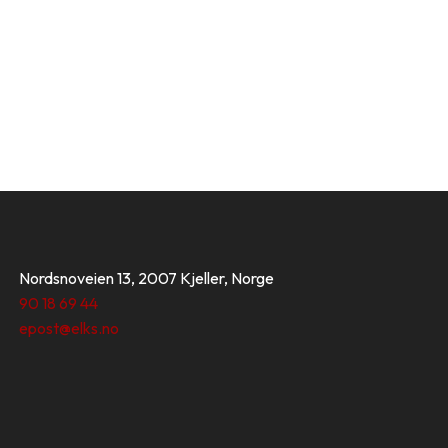
Nordsnoveien 13, 2007 Kjeller, Norge
90 18 69 44
epost@elks.no