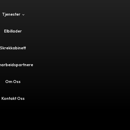
Tjenester
Elbillader
ader
Skrekkabinett
marthus
arbeidspartnere
ning
Om Oss
k
Kontakt Oss
litering
eelektriker