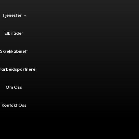
Tjenester
Elbillader
ader
Skrekkabinett
marthus
arbeidspartnere
ning
Om Oss
k
Kontakt Oss
litering
eelektriker