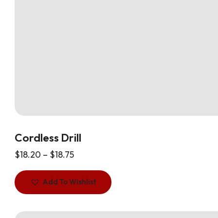
Cordless Drill
$
18.20
–
$
18.75
Add To Wishlist