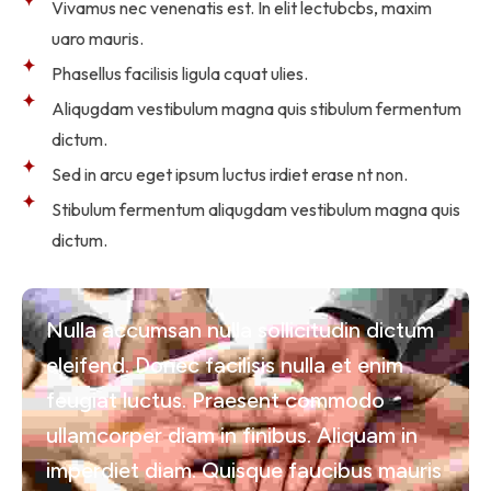
Vivamus nec venenatis est. In elit lectubcbs, maxim
uaro mauris.
Phasellus facilisis ligula cquat ulies.
Aliqugdam vestibulum magna quis stibulum fermentum
dictum.
Sed in arcu eget ipsum luctus irdiet erase nt non.
Stibulum fermentum aliqugdam vestibulum magna quis
dictum.
Nulla accumsan nulla sollicitudin dictum
eleifend. Donec facilisis nulla et enim
feugiat luctus. Praesent commodo
ullamcorper diam in finibus. Aliquam in
imperdiet diam. Quisque faucibus mauris