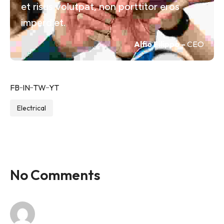
et risus volutpat, non porttitor eros
imperdiet.
Alfio Filippo –
CEO
FB
IN
TW
YT
Electrical
No Comments